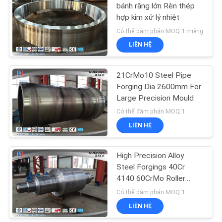
bánh răng lớn Rèn thép
hợp kim xử lý nhiệt
Có thể đàm phán MOQ:1 miếng
LIÊN HỆ
21CrMo10 Steel Pipe
Forging Dia 2600mm For
Large Precision Mould
Có thể đàm phán MOQ:1
LIÊN HỆ
High Precision Alloy
Steel Forgings 40Cr
4140 60CrMo Roller
Shaft
Có thể đàm phán MOQ:1
LIÊN HỆ