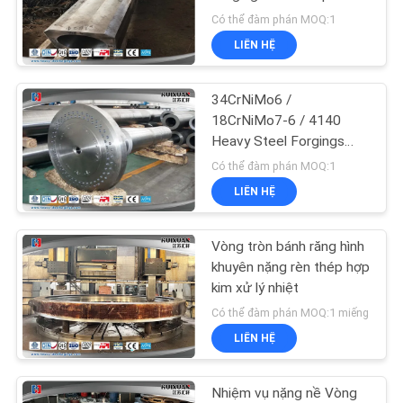
ĐỒ
Tube
Có thể đàm phán MOQ:1
TRANG
LIÊN HỆ
WEB
34CrNiMo6 /
PRIVACY
18CrNiMo7-6 / 4140
Heavy Steel Forgings
POLICY
Wind Turbine Main Shaft
Có thể đàm phán MOQ:1
LIÊN HỆ
Vòng tròn bánh răng hình
khuyên nặng rèn thép hợp
kim xử lý nhiệt
Có thể đàm phán MOQ:1 miếng
LIÊN HỆ
Nhiệm vụ nặng nề Vòng