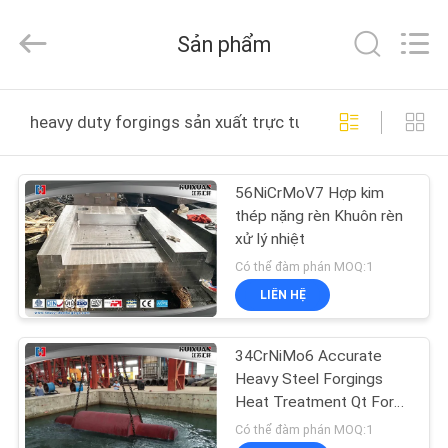
2026
JIANGSU
HUI
Sản phẩm
XUAN
NEW
ENERGY
EQUIPMENT
CO.,LTD.
TRANG
All
heavy duty forgings sản xuất trực tuyến
Rights
CHỦ
Reserved.
56NiCrMoV7 Hợp kim
CÁC
thép nặng rèn Khuôn rèn
SẢN
xử lý nhiệt
PHẨM
Có thể đàm phán MOQ:1
LIÊN HỆ
VIDEO
34CrNiMo6 Accurate
Heavy Steel Forgings
VỀ
Heat Treatment Qt For
Machinery Parts
CHÚNG
Có thể đàm phán MOQ:1