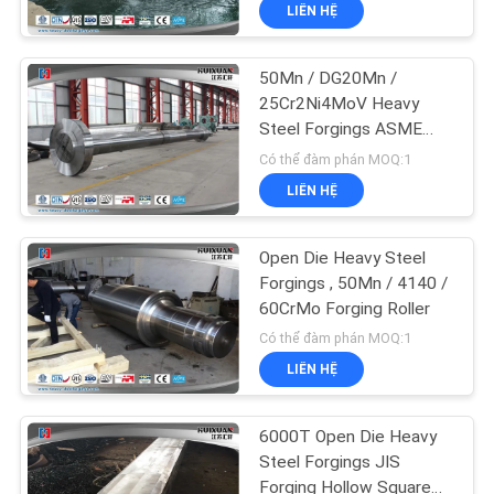
LIÊN HỆ
TÔI
50Mn / DG20Mn /
THAM
25Cr2Ni4MoV Heavy
QUAN
Steel Forgings ASME
Marine Shaft Forging
NHÀ
Có thể đàm phán MOQ:1
LIÊN HỆ
MÁY
Open Die Heavy Steel
KIỂM
Forgings , 50Mn / 4140 /
SOÁT
60CrMo Forging Roller
Có thể đàm phán MOQ:1
CHẤT
LIÊN HỆ
LƯỢNG
6000T Open Die Heavy
SƠ
Steel Forgings JIS
Forging Hollow Square