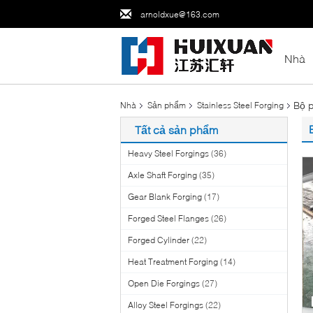
arnoldxue@163.com
Nhà
Bộ p
Nhà
Sản phẩm
Stainless Steel Forging
Tất cả sản phẩm
Heavy Steel Forgings
(36)
Axle Shaft Forging
(35)
Gear Blank Forging
(17)
Forged Steel Flanges
(26)
Forged Cylinder
(22)
Heat Treatment Forging
(14)
Open Die Forgings
(27)
Alloy Steel Forgings
(22)