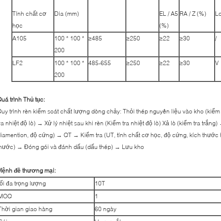
Tính chất cơ
Dia (mm)
EL / A5
RA / Z (%)
Lo
học
(%)
A105
100 * 100 *
≥485
≥250
≥22
≥30
/
200
LF2
100 * 100 *
485-655
≥250
≥22
≥30
V
200
uá trình Thủ tục:
uy trình rèn kiểm soát chất lượng dòng chảy: Thỏi thép nguyên liệu vào kho (kiể
ra nhiệt độ lò) → Xử lý nhiệt sau khi rèn (Kiểm tra nhiệt độ lò) Xả lò (kiểm tra trắn
iamention, độ cứng) → QT → Kiểm tra (UT, tính chất cơ học, độ cứng, kích thước 
hước) → Đóng gói và đánh dấu (dấu thép) → Lưu kho
Mệnh đề thương mại:
tối đa trọng lượng
10T
MOQ
1
Thời gian giao hàng
60 ngày