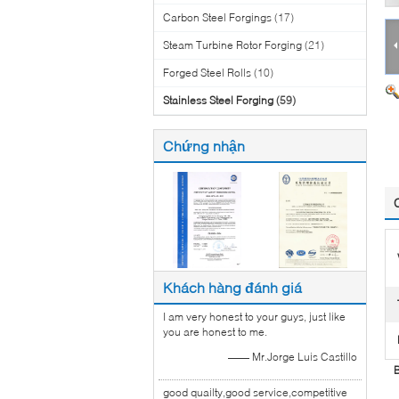
Carbon Steel Forgings
(17)
Steam Turbine Rotor Forging
(21)
Forged Steel Rolls
(10)
Stainless Steel Forging
(59)
Chứng nhận
Khách hàng đánh giá
I am very honest to your guys, just like
you are honest to me.
—— Mr.Jorge Luis Castillo
B
good quailty,good service,competitive