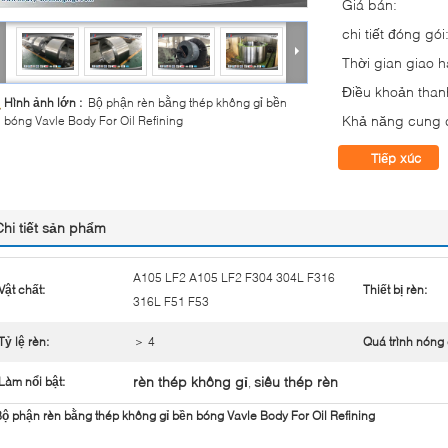
Giá bán:
chi tiết đóng gói
Thời gian giao 
Điều khoản than
Hình ảnh lớn :
Bộ phận rèn bằng thép không gỉ bền
Khả năng cung 
bóng Vavle Body For Oil Refining
Tiếp xúc
Chi tiết sản phẩm
A105 LF2 A105 LF2 F304 304L F316
Vật chất:
Thiết bị rèn:
316L F51 F53
Tỷ lệ rèn:
＞ 4
Quá trình nóng
rèn thép không gỉ
siêu thép rèn
Làm nổi bật:
,
ộ phận rèn bằng thép không gỉ bền bóng Vavle Body For Oil Refining