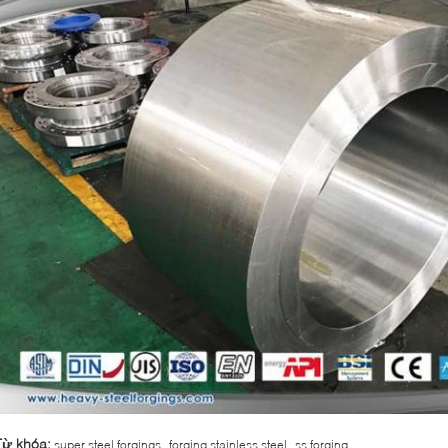
,
,
Từ khóa:
super steel forgings
forging stainless steel
ss forging