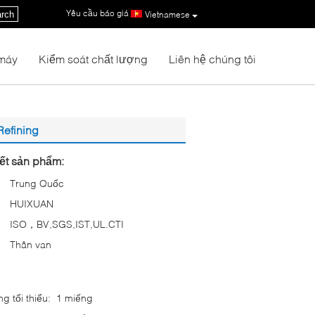
Yêu cầu báo giá
|
rch
Vietnamese
máy
Kiểm soát chất lượng
Liên hệ chúng tôi
Refining
iết sản phẩm:
Trung Quốc
HUIXUAN
ISO，BV,SGS,IST,UL.CTI
Thân van
g tối thiểu:
1 miếng