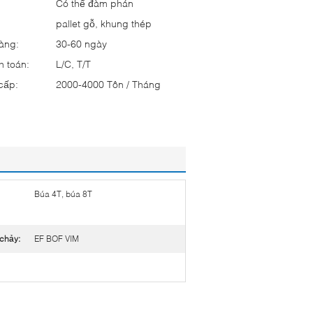
Có thể đàm phán
:
pallet gỗ, khung thép
hàng:
30-60 ngày
h toán:
L/C, T/T
cấp:
2000-4000 Tôn / Tháng
Búa 4T, búa 8T
 chảy:
EF BOF VIM