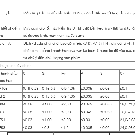
Chuyển
Mỗi sản phẩm là đủ điều kiện, không có vật liệu và xử lý khiếm khu
Thiết bị kiểm
Máy quang phổ, máy kiểm tra UT MT, độ bền kéo, máy thử va đập, ốn
tra
số đường kính, máy kiểm tra độ cứng
Dịch vụ
Dịch vụ của chúng tôi bao gồm rèn, xử lý, xử lý nhiệt, gia công kết t
phóng mặt bằng khách hàng và vận tải biển. Chúng tôi đã yêu cầu 
và chú ý đến chất lượng sản phẩm.
huộc tính tùy chỉnh
Thành phần
C
Si
Mn
P
S
Cr
hóa học
A105
0,19-0,23
0,15-0,3
0,9-1,05
≤0.035
≤0.03
≤0.1
LF2
0,19-0,23
0,15-0,3
0,9-1,05
≤0.035
≤0.03
≤0.1
304
≤0.08
≤1,00
≤2,00
≤0.045
≤0.030
18,0–20,
316
≤0.08
≤1,00
≤2,00
≤0.045
≤0.030
16,0 ~ 1
F51
≤0.03
≤1,00
≤2,00
≤0.03
≤0,02
21,0-2,0
F53
≤0.03
≤0.8
≤1.2
≤0.035
≤0,02
24,0-26,