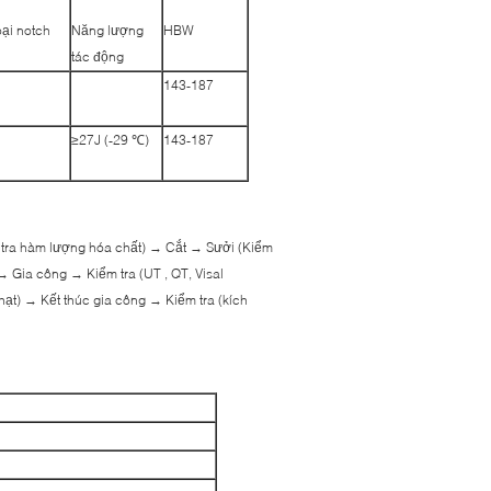
ại notch
Năng lượng
HBW
tác động
143-187
≥27J (-29 ℃)
143-187
m tra hàm lượng hóa chất) → Cắt → Sưởi (Kiểm
g) → Gia công → Kiểm tra (UT , QT, Visal
hạt) → Kết thúc gia công → Kiểm tra (kích