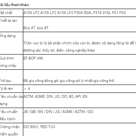
ài liệu tham khảo:
Vật chất
A105 LF2 A105 LF2 A105 LF2 F304 304L F316 316L F51 F53
Thiết bị rèn
Búa 4T, búa 8T
Ứng dụng
Thân van bi là bộ phận chính của van bi, được sử dụng rộng rãi đ
đường dài, thủy lợi, điện, công nghiệp thép
Quá trình
EF BOF VIM
nóng chảy
Thủ tục
Bộ gia công đóng gói gia công-xử lý nhiệt gia công thô
Tỷ lệ rèn
＞ 4
Tiêu chuẩn áp
ASTM, ASME, DIN, JIS, ISO, BS, API, EN
dụng
Tiêu chuẩn
JB / GB / EN / DIN / JIS / ASME / ASTM / ISO
điều hành
Chứng nhận
ISO 9001, PED TÜV
thẩm quyền