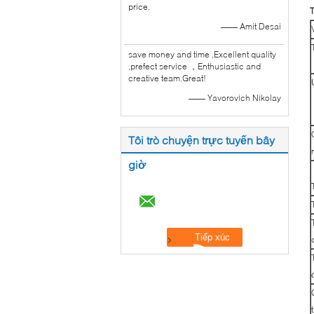
price.
T
—— Amit Desai
save money and time ,Excellent quality
,prefect service ，Enthusiastic and
creative team.Great!
—— Yavorovich Nikolay
Tôi trò chuyện trực tuyến bây
giờ