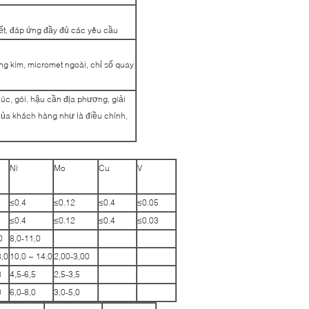
yết, đáp ứng đầy đủ các yêu cầu
g kim, micromet ngoài, chỉ số quay
húc, gói, hậu cần địa phương, giải
của khách hàng như là điều chính,
Ni
Mo
Cu
V
≤0.4
≤0.12
≤0.4
≤0.05
≤0.4
≤0.12
≤0.4
≤0.03
0
8,0-11,0
8,0
10,0 ~ 14,0
2,00-3,00
3
4,5-6,5
2,5-3,5
0
6,0-8,0
3,0-5,0