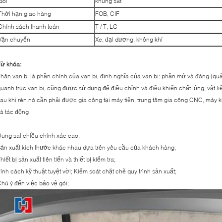
Gói
khung sắt
Thời hạn giao hàng
FOB, CIF
Chính sách thanh toán
T / T, LC
Vận chuyển
Xe, đại dương, không khí
Từ khóa:
hân van bi là phần chính của van bi, định nghĩa của van bi: phần mở và đóng (qu
uanh trục van bi, cũng được sử dụng để điều chỉnh và điều khiển chất lỏng, vật l
au khi rèn nó cần phải được gia công tại máy tiện, trung tâm gia công CNC, máy 
à tác động
ung sai chiều chính xác cao;
ản xuất kích thước khác nhau dựa trên yêu cầu của khách hàng;
hiết bị sản xuất tiên tiến và thiết bị kiểm tra;
ính cách kỹ thuật tuyệt vời; Kiểm soát chặt chẽ quy trình sản xuất;
hú ý đến việc bảo vệ gói;