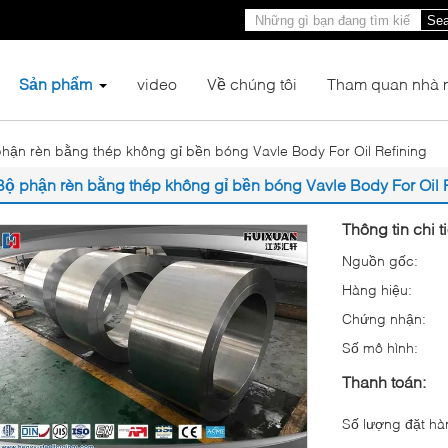
Sea
Sản phẩm
video
Về chúng tôi
Tham quan nhà 
hận rèn bằng thép không gỉ bền bóng Vavle Body For Oil Refining
Bộ phận rèn bằng thép không gỉ bền bóng Vavle Body For Oil 
Thông tin chi t
Nguồn gốc:
Hàng hiệu:
Chứng nhận:
Số mô hình:
Thanh toán:
Số lượng đặt hàn