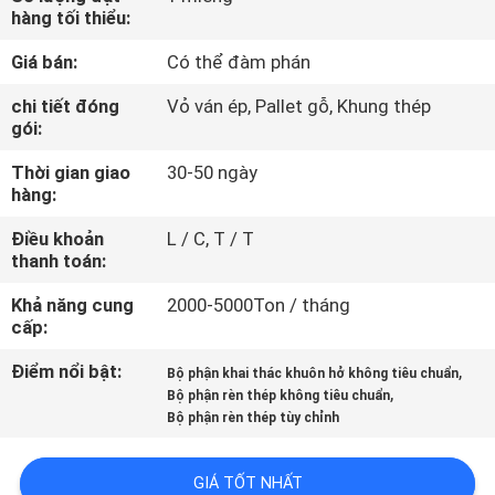
TÔI
hàng tối thiểu:
Giá bán:
Có thể đàm phán
THAM
chi tiết đóng
Vỏ ván ép, Pallet gỗ, Khung thép
QUAN
gói:
NHÀ
Thời gian giao
30-50 ngày
hàng:
MÁY
Điều khoản
L / C, T / T
thanh toán:
KIỂM
Khả năng cung
2000-5000Ton / tháng
SOÁT
cấp:
CHẤT
Điểm nổi bật:
,
Bộ phận khai thác khuôn hở không tiêu chuẩn
LƯỢNG
,
Bộ phận rèn thép không tiêu chuẩn
Bộ phận rèn thép tùy chỉnh
SƠ
GIÁ TỐT NHẤT