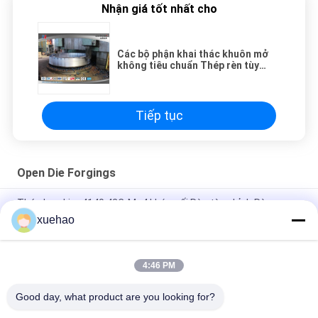
Nhận giá tốt nhất cho
Các bộ phận khai thác khuôn mở
không tiêu chuẩn Thép rèn tùy
chỉnh
Tiếp tục
Open Die Forgings
Thép hợp kim 4140 42CrMo4 khớp nối Rèn tùy chỉnh Rèn
khuôn hở
xuehao
Tiêu chuẩn ASTM DIN EN AISI 4340 40CrNi2Mo 1.6511
36CrNiMo4 Vít
4:46 PM
EN 10250-2 S355J2G3 các bộ phận đúc trục lập dị
Good day, what product are you looking for?