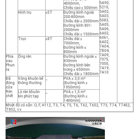
5A90,
4000mm,
5210,
Chiều cao ≤ 500mm
5A02,
Hình trụ
≤5T
Đường kính ngoài
5A03,
200-800mm
5083,
Chiều dài ≤ 2000mm
5A05,
Đường kính 801-
5A06,
2000mm
6A02,
Chiều dài ≤ 1500mm
6061,
Trục
≤8T
Chiều dài ≤
6A02,
7000mm,
7A04,
Đường kính ≤
7B04,
800mm
7A09,
Phía
Ống rèn
Đường kính ngoài ≤
7075,
sau
830mm
7050,
Phun
Đường kính bên
7A19,
ra
trong ≤ 650mm
7A10
Chiều dài ≤ 1800mm
Đã
Vòng khuôn bế
_
PVA ≤ 3,0 m²
đóng
thông thường
(Đường kính ≤
cửa
1950mm)
Rèn
Lò rèn khuôn
_
PVA ≤ 1,5 m²
chết
kín phức tạp
(Đường kính ≤
1400mm)
Nhiệt độ có sẵn: O, F, H112, T3, T4, T5, T6, T62, T652, T73, T74, T7452,
T852, v.v.