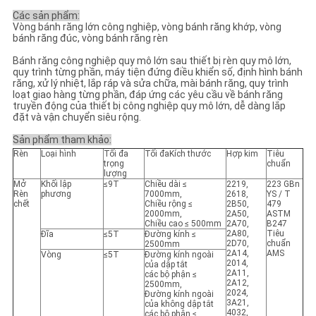
Các sản phẩm:
Vòng bánh răng lớn công nghiệp, vòng bánh răng khớp, vòng
bánh răng đúc, vòng bánh răng rèn
Bánh răng công nghiệp quy mô lớn sau thiết bị rèn quy mô lớn,
quy trình từng phần, máy tiện đứng điều khiển số, định hình bánh
răng, xử lý nhiệt, lắp ráp và sửa chữa, mài bánh răng, quy trình
loạt giao hàng từng phần, đáp ứng các yêu cầu về bánh răng
truyền động của thiết bị công nghiệp quy mô lớn, dễ dàng lắp
đặt và vận chuyển siêu rộng.
Sản phẩm tham khảo:
Rèn
Loại hình
Tối đa
Tối đaKích thước
Hợp kim
Tiêu
trọng
chuẩn
lượng
Mở
Khối lập
≤9T
Chiều dài ≤
2219,
223 GBn
Rèn
phương
7000mm,
2618,
YS / T
chết
Chiều rộng ≤
2B50,
479
2000mm,
2A50,
ASTM
Chiều cao ≤ 500mm
2A70,
B247
2A80,
Tiêu
Đĩa
≤5T
Đường kính ≤
2D70,
chuẩn
2500mm
2A14,
AMS
Vòng
≤5T
Đường kính ngoài
2014,
của dập tắt
2A11,
các bộ phận ≤
2A12,
2500mm,
2024,
Đường kính ngoài
3A21,
của không dập tắt
4032,
các bộ phận ≤