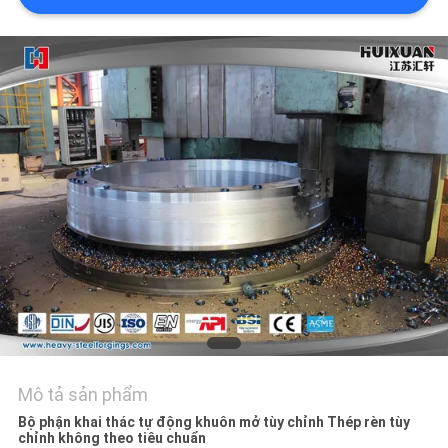
ĐỒ
TRANG
WEB
PRIVACY
POLICY
Mô tả sản phẩm
Bộ phận khai thác tự động khuôn mở tùy chỉnh Thép rèn tùy
chỉnh không theo tiêu chuẩn