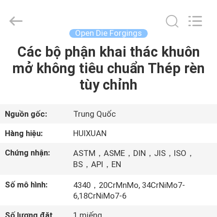
2026
JIANGSU
HUI
XUAN
NEW
Open Die Forgings
ENERGY
EQUIPMENT
CO.,LTD.
Các bộ phận khai thác khuôn
TRANG
All
Rights
mở không tiêu chuẩn Thép rèn
CHỦ
Reserved.
tùy chỉnh
CÁC
SẢN
Nguồn gốc:
Trung Quốc
PHẨM
Hàng hiệu:
HUIXUAN
Chứng nhận:
ASTM，ASME，DIN，JIS，ISO，
VIDEO
BS，API，EN
Số mô hình:
4340，20CrMnMo, 34CrNiMo7-
VỀ
6,18CrNiMo7-6
CHÚNG
Số lượng đặt
1 miếng