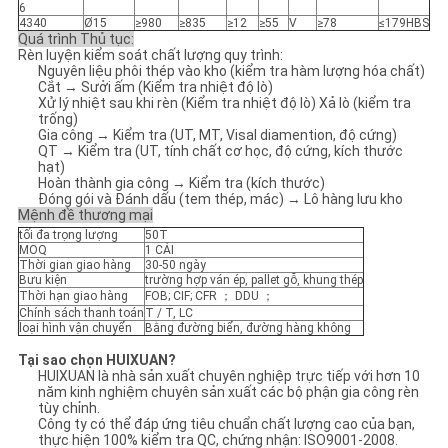
6
4340
Ø15
≥980
≥835
≥12
≥55
V
≥78
≤179HBS
Quá trình Thủ tục:
Rèn luyện kiểm soát chất lượng quy trình:
Nguyên liệu phôi thép vào kho (kiểm tra hàm lượng hóa chất)
Cắt → Sưởi ấm (Kiểm tra nhiệt độ lò)
Xử lý nhiệt sau khi rèn (Kiểm tra nhiệt độ lò) Xả lò (kiểm tra
trống)
Gia công → Kiểm tra (UT, MT, Visal diamention, độ cứng)
QT → Kiểm tra (UT, tính chất cơ học, độ cứng, kích thước
hạt)
Hoàn thành gia công → Kiểm tra (kích thước)
Đóng gói và Đánh dấu (tem thép, mác) → Lô hàng lưu kho
Mệnh đề thương mại
tối đa trọng lượng
50T
MOQ
1 CÁI
Thời gian giao hàng
30-50 ngày
Bưu kiện
trường hợp ván ép, pallet gỗ, khung thép
Thời hạn giao hàng
FOB; CIF; CFR ； DDU ；
Chính sách thanh toán
T / T, LC
loại hình vận chuyển
Bằng đường biển, đường hàng không
Tại sao chọn HUIXUAN?
HUIXUAN là nhà sản xuất chuyên nghiệp trực tiếp với hơn 10
năm kinh nghiệm chuyên sản xuất các bộ phận gia công rèn
tùy chỉnh.
Công ty có thể đáp ứng tiêu chuẩn chất lượng cao của bạn,
thực hiện 100% kiểm tra QC, chứng nhận: ISO9001-2008.