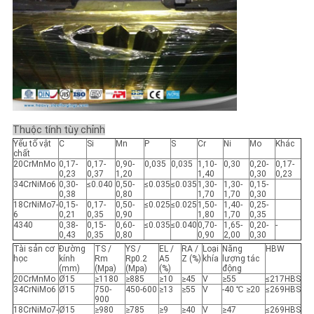
Thuộc tính tùy chỉnh
Yếu tố vật
C
Si
Mn
P
S
Cr
Ni
Mo
Khác
chất
20CrMnMo
0,17-
0,17-
0,90-
0,035
0,035
1,10-
0,30
0,20-
0,17-
0,23
0,37
1,20
1,40
0,30
0,23
34CrNiMo6
0,30-
≤0.040
0,50-
≤0.035
≤0.035
1,30-
1,30-
0,15-
0,38
0,80
1,70
1,70
0,30
18CrNiMo7-
0,15-
0,17-
0,50-
≤0.025
≤0.025
1,50-
1,40-
0,25-
6
0,21
0,35
0,90
1,80
1,70
0,35
4340
0,38-
0,15-
0,60-
≤0.035
≤0.040
0,70-
1,65-
0,20-
-
0,43
0,35
0,80
0,90
2,00
0,30
Tài sản cơ
Đường
TS /
YS /
EL /
RA /
Loại
Năng
HBW
học
kính
Rm
Rp0.2
A5
Z (%)
khía
lượng tác
(mm)
(Mpa)
(Mpa)
(%)
động
20CrMnMo
Ø15
≥1180
≥885
≥10
≥45
V
≥55
≤217HBS
34CrNiMo6
Ø15
750-
450-600
≥13
≥55
V
-40 ℃ ≥20
≤269HBS
900
18CrNiMo7-
Ø15
≥980
≥785
≥9
≥40
V
≥47
≤269HBS