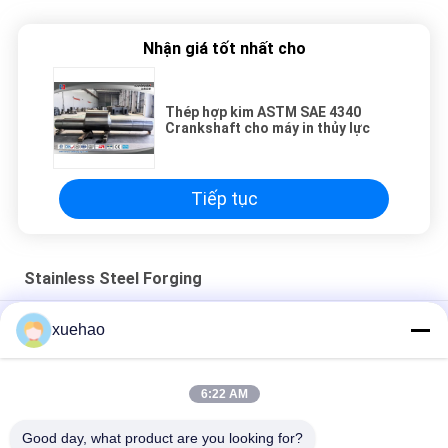
Nhận giá tốt nhất cho
Thép hợp kim ASTM SAE 4340
Crankshaft cho máy in thủy lực
Tiếp tục
Stainless Steel Forging
xuehao
Van bi hàn Vỏ thép không gỉ Rèn A105 LF2 F304 304L F316 316L
F51 F53
6:22 AM
Carbon Steel Rèn rèn các bộ phận Nhiệm vụ nặng nề Tàu áp
suất ASME
Good day, what product are you looking for?