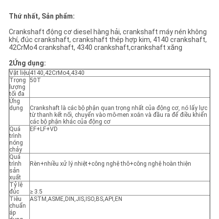
Thứ nhất, Sản phẩm:
Crankshaft động cơ diesel hàng hải, crankshaft máy nén không
khí, đúc crankshaft, crankshaft thép hợp kim, 4140 crankshaft,
42CrMo4 crankshaft, 4340 crankshaft,crankshaft xăng
2Ứng dụng:
Vật liệu
4140,42CrMo4,4340
Trọng
50T
lượng
tối đa
Ứng
dụng
Crankshaft là các bộ phận quan trọng nhất của động cơ, nó lấy lực
từ thanh kết nối, chuyển vào mô-men xoắn và đầu ra để điều khiển
các bộ phận khác của động cơ
Quá
EF+LF+VD
trình
nóng
chảy
Quá
trình
Rèn+nhiều xử lý nhiệt+công nghệ thô+công nghệ hoàn thiện
sản
xuất
Tỷ lệ
đúc
≥ 3.5
Tiêu
ASTM,ASME,DIN,JIS,ISO,BS,API,EN
chuẩn
áp