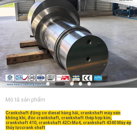
ĐỒ
TRANG
WEB
PRIVACY
POLICY
Mô tả sản phẩm
Crankshaft động cơ diesel hàng hải, crankshaft máy nén
không khí, đúc crankshaft, crankshaft thép hợp kim,
crankshaft 410, crankshaft 42CrMo4, crankshaft 4340
Máy ép
thủy lực
crank shaft