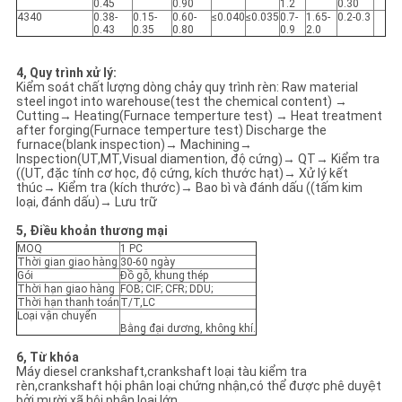
0.45
0.90
1.2
0.30
4340
0.38-
0.15-
0.60-
≤0.040
≤0.035
0.7-
1.65-
0.2-0.3
0.43
0.35
0.80
0.9
2.0
4, Quy trình xử lý:
Kiểm soát chất lượng dòng chảy quy trình rèn: Raw material
steel ingot into warehouse(test the chemical content) →
Cutting→ Heating(Furnace temperture test) → Heat treatment
after forging(Furnace temperture test) Discharge the
furnace(blank inspection)→ Machining→
Inspection(UT,MT,Visual diamention, độ cứng)→ QT→ Kiểm tra
((UT, đặc tính cơ học, độ cứng, kích thước hạt)→ Xử lý kết
thúc→ Kiểm tra (kích thước)→ Bao bì và đánh dấu ((tấm kim
loại, đánh dấu)→ Lưu trữ
5, Điều khoản thương mại
MOQ
1 PC
Thời gian giao hàng
30-60 ngày
Gói
Đồ gỗ, khung thép
Thời hạn giao hàng
FOB; CIF; CFR; DDU;
Thời hạn thanh toán
T/T,LC
Loại vận chuyển
Bằng đại dương, không khí.
6, Từ khóa
Máy diesel crankshaft,crankshaft loại tàu kiểm tra
rèn,crankshaft hội phân loại chứng nhận,có thể được phê duyệt
bởi mười xã hội phân loại lớn.