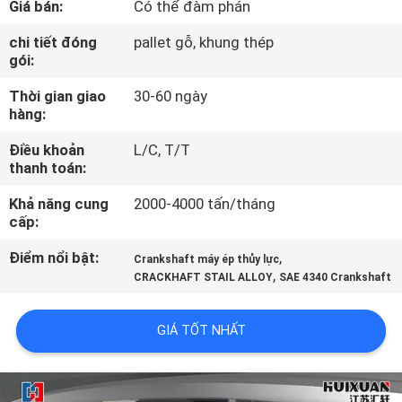
Giá bán:
Có thể đàm phán
TÔI
chi tiết đóng
pallet gỗ, khung thép
gói:
THAM
Thời gian giao
30-60 ngày
QUAN
hàng:
NHÀ
Điều khoản
L/C, T/T
MÁY
thanh toán:
Khả năng cung
2000-4000 tấn/tháng
KIỂM
cấp:
SOÁT
Điểm nổi bật:
,
Crankshaft máy ép thủy lực
,
CHẤT
CRACKHAFT STAIL ALLOY
SAE 4340 Crankshaft
LƯỢNG
GIÁ TỐT NHẤT
SƠ