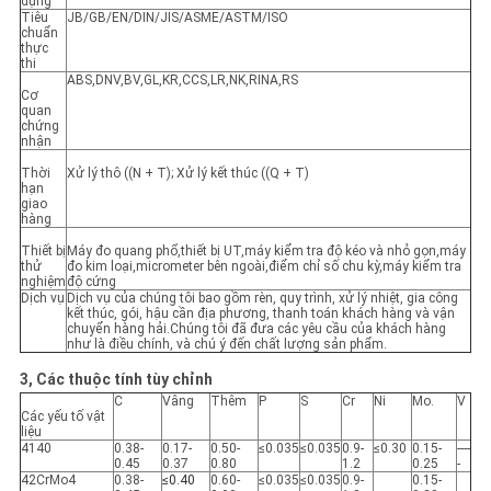
dụng
Tiêu
JB/GB/EN/DIN/JIS/ASME/ASTM/ISO
chuẩn
thực
thi
ABS,DNV,BV,GL,KR,CCS,LR,NK,RINA,RS
Cơ
quan
chứng
nhận
Thời
Xử lý thô ((N + T); Xử lý kết thúc ((Q + T)
hạn
giao
hàng
Thiết bị
Máy đo quang phổ,thiết bị UT,máy kiểm tra độ kéo và nhỏ gọn,máy
thử
đo kim loại,micrometer bên ngoài,điểm chỉ số chu kỳ,máy kiểm tra
nghiệm
độ cứng
Dịch vụ
Dịch vụ của chúng tôi bao gồm rèn, quy trình, xử lý nhiệt, gia công
kết thúc, gói, hậu cần địa phương, thanh toán khách hàng và vận
chuyển hàng hải.Chúng tôi đã đưa các yêu cầu của khách hàng
như là điều chính, và chú ý đến chất lượng sản phẩm.
3, Các thuộc tính tùy chỉnh
C
Vâng
Thêm
P
S
Cr
Ni
Mo.
V
Các yếu tố vật
liệu
4140
0.38-
0.17-
0.50-
≤0.035
≤0.035
0.9-
≤0.30
0.15-
----
0.45
0.37
0.80
1.2
0.25
-
42CrMo4
0.38-
≤0.40
0.60-
≤0.035
≤0.035
0.9-
0.15-