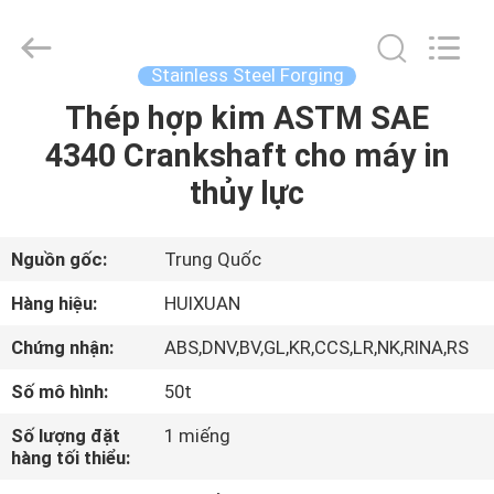
2026
JIANGSU
HUI
XUAN
NEW
Stainless Steel Forging
ENERGY
EQUIPMENT
CO.,LTD.
Thép hợp kim ASTM SAE
TRANG
All
Rights
4340 Crankshaft cho máy in
CHỦ
Reserved.
thủy lực
CÁC
SẢN
Nguồn gốc:
Trung Quốc
PHẨM
Hàng hiệu:
HUIXUAN
Chứng nhận:
ABS,DNV,BV,GL,KR,CCS,LR,NK,RINA,RS
VIDEO
Số mô hình:
50t
VỀ
Số lượng đặt
1 miếng
hàng tối thiểu:
CHÚNG