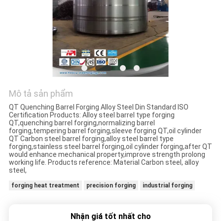
ĐỒ
TRANG
WEB
PRIVACY
POLICY
Mô tả sản phẩm
QT Quenching Barrel Forging Alloy Steel Din Standard ISO
Certification Products: Alloy steel barrel type forging
QT,quenching barrel forging,normalizing barrel
forging,tempering barrel forging,sleeve forging QT,oil cylinder
QT Carbon steel barrel forging,alloy steel barrel type
forging,stainless steel barrel forging,oil cylinder forging,after QT
would enhance mechanical property,improve strength prolong
working life. Products reference: Material Carbon steel, alloy
steel,
forging heat treatment
precision forging
industrial forging
Nhận giá tốt nhất cho