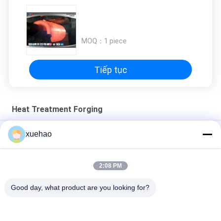
MOQ：
1 piece
Tiếp tục
Heat Treatment Forging
Thùng thép hợp kim rèn nhiệt độ cao UNS N06617
xuehao
Loại thùng ống khuôn hợp kim thép đúc QT 9000MM
2:08 PM
34CrNiMo6 Loại thùng Xử lý nhiệt Rèn thép hợp kim Rèn Gia
công thô
Good day, what product are you looking for?
Danh mục phổ biến
Tất cả