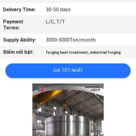
TÔI
Delivery Time:
30-50 days
Payment
L/C, T/T
THAM
Terms:
QUAN
Supply Ability:
3000-5000Ton/month
NHÀ
Điểm nổi bật:
,
forging heat treatment
industrial forging
MÁY
GIÁ TỐT NHẤT
KIỂM
SOÁT
CHẤT
LƯỢNG
SƠ