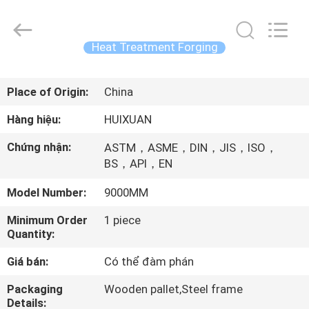
2026
JIANGSU
HUI
XUAN
NEW
Heat Treatment Forging
ENERGY
EQUIPMENT
CO.,LTD.
TRANG
All
Rights
Place of Origin:
China
CHỦ
Reserved.
Hàng hiệu:
HUIXUAN
CÁC
Chứng nhận:
ASTM，ASME，DIN，JIS，ISO，
SẢN
BS，API，EN
PHẨM
Model Number:
9000MM
Minimum Order
1 piece
VIDEO
Quantity:
Giá bán:
Có thể đàm phán
VỀ
Packaging
Wooden pallet,Steel frame
CHÚNG
Details: