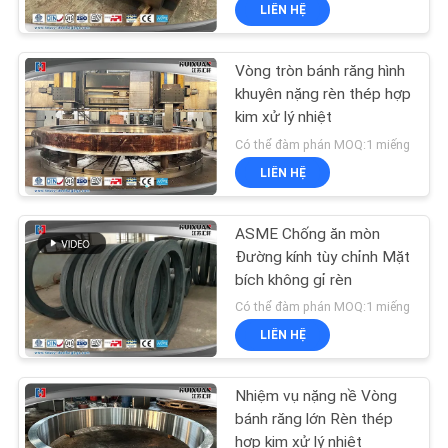
LIÊN HỆ
TÔI
Vòng tròn bánh răng hình
THAM
khuyên nặng rèn thép hợp
QUAN
kim xử lý nhiệt
NHÀ
Có thể đàm phán MOQ:1 miếng
LIÊN HỆ
MÁY
ASME Chống ăn mòn
KIỂM
Đường kính tùy chỉnh Mặt
SOÁT
bích không gỉ rèn
Có thể đàm phán MOQ:1 miếng
CHẤT
LIÊN HỆ
LƯỢNG
Nhiệm vụ nặng nề Vòng
SƠ
bánh răng lớn Rèn thép
hợp kim xử lý nhiệt