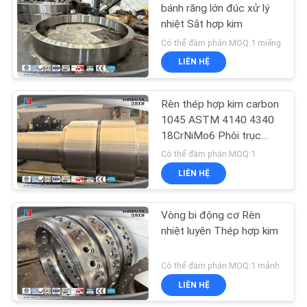
bánh răng lớn đúc xử lý
nhiệt Sắt hợp kim
Có thể đàm phán MOQ:1 miếng
LIÊN HỆ
Rèn thép hợp kim carbon
1045 ASTM 4140 4340
18CrNiMo6 Phôi trục
truyền động
Có thể đàm phán MOQ:1
LIÊN HỆ
Vòng bi động cơ Rèn
nhiệt luyện Thép hợp kim
Có thể đàm phán MOQ:1 mảnh
LIÊN HỆ