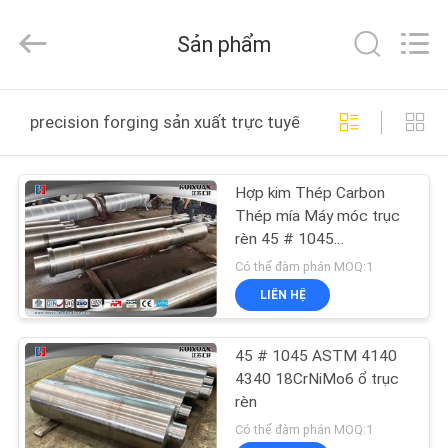
2026
JIANGSU
HUI
Sản phẩm
XUAN
NEW
ENERGY
EQUIPMENT
CO.,LTD.
TRANG
All
precision forging sản xuất trực tuyến
Rights
CHỦ
Reserved.
Hợp kim Thép Carbon
CÁC
Thép mía Máy móc trục
SẢN
rèn 45 # 1045
ASTM4140 34CrNiMo6
PHẨM
Có thể đàm phán MOQ:1
LIÊN HỆ
VIDEO
45 # 1045 ASTM 4140
4340 18CrNiMo6 ổ trục
VỀ
rèn
CHÚNG
Có thể đàm phán MOQ:1