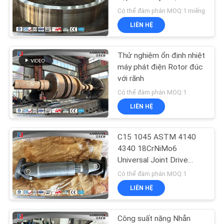
ĐỒ
Có thể đàm phán MOQ:1 miếng
TRANG
LIÊN HỆ
WEB
Thử nghiệm ổn định nhiệt
PRIVACY
máy phát điện Rotor đúc
với rãnh
POLICY
Có thể đàm phán MOQ:1
LIÊN HỆ
C15 1045 ASTM 4140
4340 18CrNiMo6
Universal Joint Drive
Shaft Forging
Có thể đàm phán MOQ:1
LIÊN HỆ
Công suất nặng Nhẫn