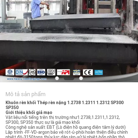
ĐỒ
TRANG
WEB
PRIVACY
POLICY
Mô tả sản phẩm
Khuôn rèn khối Thép rèn nặng 1.2738 1.2311 1.2312 SP300
SP350
Giới thiệu khối giả mạo
Vật liệu nổi tiếng trên thị trường như1.2738,1.2311,1.2312,
SP300, SP350 thực sự là giả mạo khối
Công nghệ sản xuất: EBT (Lò điện hồ quang điện tâm lý dưới)
Lập trình -FF-VD-argon bảo vệ rót-ủ-phôi hoàn thiện điều chỉnh
nhiệt độ-3150tons thủy lực dập rèn-xử lý nhiệt-bốn phần thô