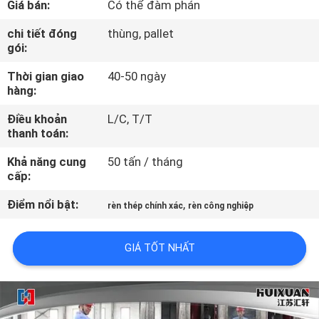
Giá bán:
Có thể đàm phán
TÔI
chi tiết đóng
thùng, pallet
gói:
THAM
Thời gian giao
40-50 ngày
QUAN
hàng:
NHÀ
Điều khoản
L/C, T/T
MÁY
thanh toán:
Khả năng cung
50 tấn / tháng
KIỂM
cấp:
SOÁT
Điểm nổi bật:
,
rèn thép chính xác
rèn công nghiệp
CHẤT
LƯỢNG
GIÁ TỐT NHẤT
SƠ