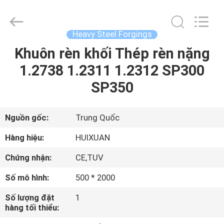
2026
JIANGSU
HUI
XUAN
NEW
Heavy Steel Forgings
ENERGY
EQUIPMENT
CO.,LTD.
Khuôn rèn khối Thép rèn nặng
TRANG
All
Rights
1.2738 1.2311 1.2312 SP300
CHỦ
Reserved.
SP350
CÁC
SẢN
Nguồn gốc:
Trung Quốc
PHẨM
Hàng hiệu:
HUIXUAN
Chứng nhận:
CE,TUV
VIDEO
Số mô hình:
500 * 2000
VỀ
Số lượng đặt
1
hàng tối thiểu:
CHÚNG