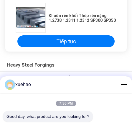
Khuôn rèn khối Thép rèn nặng
1.2738 1.2311 1.2312 SP300 SP350
Tiếp tục
Heavy Steel Forgings
Rèn thép nặng ASME Trục tàu biển, Trục tàu, Trục đuôi, Trục
bánh lái
xuehao
GB/ASTM/ASME/EN Hộp thu nước,bể, ống, thùng
7:36 PM
1045 / 4140 / lập dị Gỗ đúc thép nặng Gỗ đúc thép hợp kim tay
trụ
Good day, what product are you looking for?
Danh mục phổ biến
Tất cả