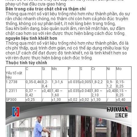
phay-ut-hai đầu cưa-giao hàng
Bên trong cấu trúc chặt chẽ và thậm chí
Thông qua một số vật liệu trống nhỏ hơn như thành phần, do sự
rắn chắc nhanh chóng, nó thậm chí còn hơn cả phôi đúc truyền
thống, không có sự phân biệt, ít nới lỏng bên trong trống,
Sau khi biến dạng, bảo quản sưởi ấm, rèn bề mặt hàn, sự đầm
chặt cao hơn so với rèn được thực hiện bằng cách đúc trống.
nguyên liệu tinh khiết hơn
Thông qua một số vật liệu trống nhỏ hơn như thành phần, đó là
chi phí thấp, quá trình đơn giản, nó có thể áp dụng nhiều loại tùy
chọn LF cách để đạt được độ tinh khiết, nó là tinh khiết hơn so
với rèn được thực hiện bằng cách đúc trống.
Thuộc tính tùy chỉnh
C
Si
Mn
P
S
Cr
Ni
Mo
Yếu tố vật
liệu
1.2738
0,35-0,46
0,2-
1,3-1,6
≤0.035
≤0,005
1,8-2,2
0,9-
0,15-
0,4
1,2
0,25
1.2311
0,37 ~
≤0,40
1,40 ~
≤0.035
≤0.040
1,80 ~
≤0,40
0,15 ~
0,42
1,60
2,10
0,25
SP300
≤0,25
/
≤1,30
≤0,02
≤0,02
≤1,30
/
≤0,40